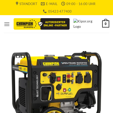
Zum
STANDORT
E-MAIL
09:00 - 16:00 UHR
Inhalt
05423 477400
springen
0