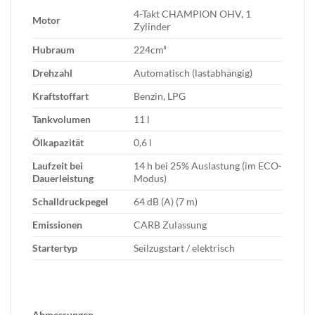
4-Takt CHAMPION OHV, 1
Motor
Zylinder
Hubraum
224cm³
Drehzahl
Automatisch (lastabhängig)
Kraftstoffart
Benzin, LPG
Tankvolumen
11 l
Ölkapazität
0,6 l
Laufzeit bei
14 h bei 25% Auslastung (im ECO-
Dauerleistung
Modus)
Schalldruckpegel
64 dB (A) (7 m)
Emissionen
CARB Zulassung
Startertyp
Seilzugstart / elektrisch
Abmessungen