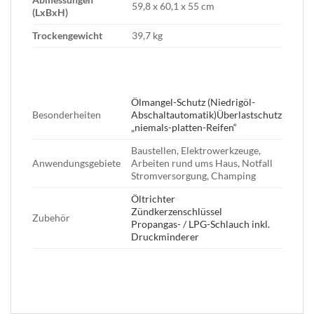
59,8 x 60,1 x 55 cm
(LxBxH)
Trockengewicht
39,7 kg
Ölmangel-Schutz (Niedrigöl-
Besonderheiten
Abschaltautomatik)Überlastschutz
„niemals-platten-Reifen“
Baustellen, Elektrowerkzeuge,
Anwendungsgebiete
Arbeiten rund ums Haus, Notfall
Stromversorgung, Champing
Öltrichter
Zündkerzenschlüssel
Zubehör
Propangas- / LPG-Schlauch inkl.
Druckminderer