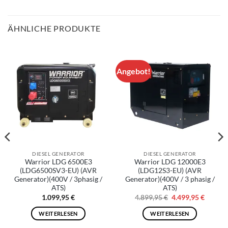
ÄHNLICHE PRODUKTE
Angebot!
DIESEL GENERATOR
DIESEL GENERATOR
Warrior LDG 6500E3
Warrior LDG 12000E3
(LDG6500SV3-EU) (AVR
(LDG12S3-EU) (AVR
Generator)(400V / 3phasig /
Generator)(400V / 3 phasig /
ATS)
ATS)
Ursprünglicher
Aktuell
1.099,95
€
4.899,95
€
4.499,95
€
Preis
Preis
war:
ist:
WEITERLESEN
WEITERLESEN
4.899,95 €
4.499,9