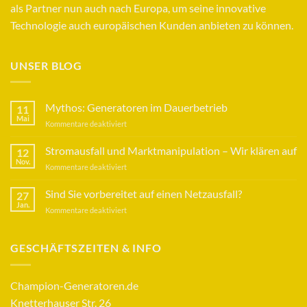
als Partner nun auch nach Europa, um seine innovative
Technologie auch europäischen Kunden anbieten zu können.
UNSER BLOG
Mythos: Generatoren im Dauerbetrieb
11
Mai
für
Kommentare deaktiviert
Mythos:
Generatoren
Stromausfall und Marktmanipulation – Wir klären auf
12
im
Nov.
für
Kommentare deaktiviert
Dauerbetrieb
Stromausfall
und
Sind Sie vorbereitet auf einen Netzausfall?
27
Marktmanipulation
Jan.
für
Kommentare deaktiviert
–
Sind
Wir
Sie
klären
vorbereitet
GESCHÄFTSZEITEN & INFO
auf
auf
einen
Netzausfall?
Champion-Generatoren.de
Knetterhauser Str. 26