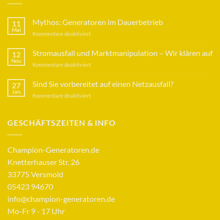
Mythos: Generatoren im Dauerbetrieb
11
Mai
für
Kommentare deaktiviert
Mythos:
Generatoren
Stromausfall und Marktmanipulation – Wir klären auf
12
im
Nov.
für
Kommentare deaktiviert
Dauerbetrieb
Stromausfall
und
Sind Sie vorbereitet auf einen Netzausfall?
27
Marktmanipulation
Jan.
für
Kommentare deaktiviert
–
Sind
Wir
Sie
klären
vorbereitet
GESCHÄFTSZEITEN & INFO
auf
auf
einen
Netzausfall?
Champion-Generatoren.de
Knetterhauser Str. 26
33775 Versmold
05423 94670
info@champion-generatoren.de
Mo-Fr 9 - 17 Uhr