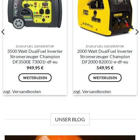
DUALFUEL GENERATOR
DUALFUEL GENERATOR
3500 Watt DualFuel Inverter
2000 Watt DualFuel Inverter
Stromerzeuger Champion
Stromerzeuger Champion
DF3500E 73001i-df-eu
DF2000 82001i-e-df-eu
949,95
€
549,95
€
ler
WEITERLESEN
WEITERLESEN
5 €.
zzgl.
Versandkosten
zzgl.
Versandkosten
UNSER BLOG