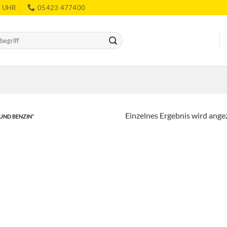
0 UHR
05423 477400
Einzelnes Ergebnis wird ange
UND BENZIN“