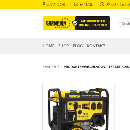
Zum
STANDORT
E-MAIL
09:00 - 16:0
Inhalt
springen
Suche
nach:
HOME
SHOP
BLOG
KONTAKT
STARTSEITE
/
PRODUKTE VERSCHLAGWORTET MIT „GAS 