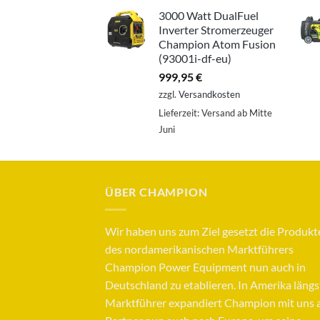
3000 Watt DualFuel
Inverter Stromerzeuger
Champion Atom Fusion
(93001i-df-eu)
999,95
€
zzgl.
Versandkosten
Lieferzeit:
Versand ab Mitte
Juni
ÜBER CHAMPION
Wir haben uns zum Ziel gesetzt die Produkt
des nordamerikanischen Marktführers
Champion Power Equipment nun auch in
Deutschland zu etablieren. In Amerika längs
Marktführer expandiert Champion mit uns a