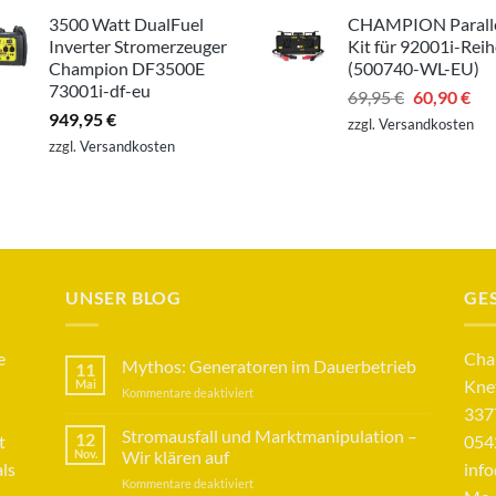
3500 Watt DualFuel
CHAMPION Parall
Inverter Stromerzeuger
Kit für 92001i-Reih
Champion DF3500E
(500740-WL-EU)
73001i-df-eu
Ursprüngli
Akt
69,95
€
60,90
€
949,95
€
Preis
Pre
zzgl.
Versandkosten
war:
ist:
zzgl.
Versandkosten
69,95 €
60,
UNSER BLOG
GE
e
Cha
Mythos: Generatoren im Dauerbetrieb
11
Knet
Mai
für
Kommentare deaktiviert
Mythos:
337
Generatoren
Stromausfall und Marktmanipulation –
12
t
054
im
Nov.
Wir klären auf
ls
inf
Dauerbetrieb
für
Kommentare deaktiviert