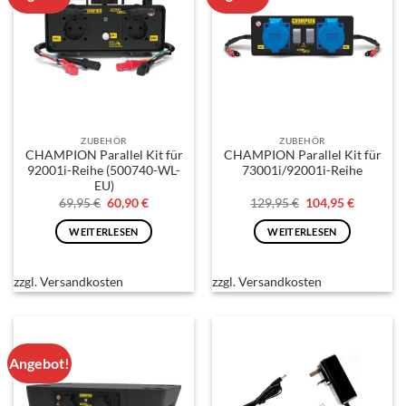
ZUBEHÖR
ZUBEHÖR
CHAMPION Parallel Kit für
CHAMPION Parallel Kit für
92001i-Reihe (500740-WL-
73001i/92001i-Reihe
EU)
Ursprünglicher
Aktueller
Ursprünglicher
Aktuelle
69,95
€
60,90
€
129,95
€
104,95
€
Preis
Preis
Preis
Preis
war:
ist:
war:
ist:
WEITERLESEN
WEITERLESEN
69,95 €
60,90 €.
129,95 €
104,95 €.
zzgl.
Versandkosten
zzgl.
Versandkosten
Angebot!