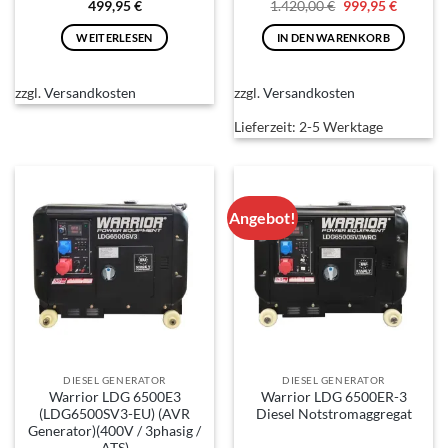
Ursprünglicher
Aktuelle
499,95
€
1.420,00
€
999,95
€
Preis
Preis
war:
ist:
WEITERLESEN
IN DEN WARENKORB
1.420,00 €
999,95 €
zzgl.
Versandkosten
zzgl.
Versandkosten
Lieferzeit:
2-5 Werktage
Angebot!
DIESEL GENERATOR
DIESEL GENERATOR
Warrior LDG 6500E3
Warrior LDG 6500ER-3
(LDG6500SV3-EU) (AVR
Diesel Notstromaggregat
Generator)(400V / 3phasig /
ATS)