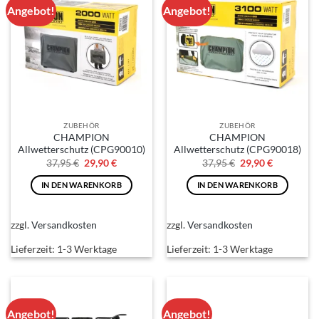
Angebot!
Angebot!
Varianten
Varianten
auf.
auf.
Die
Die
Optionen
Optionen
können
können
auf
auf
der
der
Produktseite
Produktseite
ZUBEHÖR
ZUBEHÖR
gewählt
gewählt
CHAMPION
CHAMPION
werden
werden
Allwetterschutz (CPG90010)
Allwetterschutz (CPG90018)
Ursprünglicher
Aktueller
Ursprünglicher
Aktueller
37,95
€
29,90
€
37,95
€
29,90
€
Preis
Preis
Preis
Preis
war:
ist:
war:
ist:
IN DEN WARENKORB
IN DEN WARENKORB
37,95 €
29,90 €.
37,95 €
29,90 €.
zzgl.
Versandkosten
zzgl.
Versandkosten
Lieferzeit:
1-3 Werktage
Lieferzeit:
1-3 Werktage
Angebot!
Angebot!