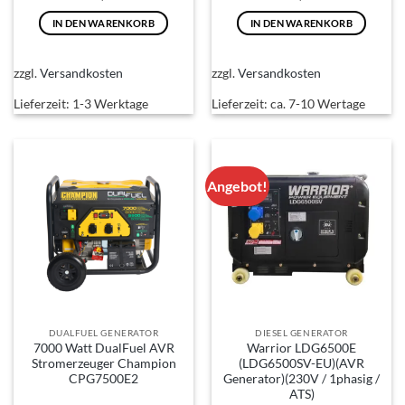
IN DEN WARENKORB
IN DEN WARENKORB
zzgl.
Versandkosten
zzgl.
Versandkosten
Lieferzeit:
1-3 Werktage
Lieferzeit:
ca. 7-10 Wertage
Angebot!
DUALFUEL GENERATOR
DIESEL GENERATOR
7000 Watt DualFuel AVR
Warrior LDG6500E
Stromerzeuger Champion
(LDG6500SV-EU)(AVR
CPG7500E2
Generator)(230V / 1phasig /
ATS)