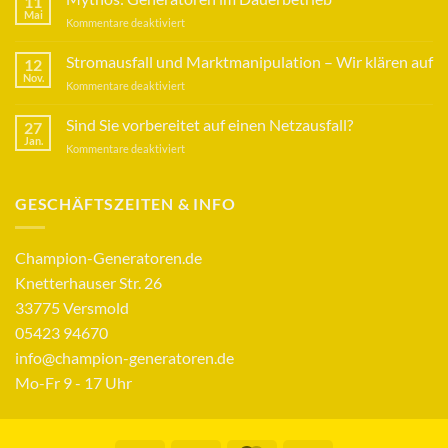
11
Mai
für
Kommentare deaktiviert
Mythos:
Generatoren
Stromausfall und Marktmanipulation – Wir klären auf
12
im
Nov.
für
Kommentare deaktiviert
Dauerbetrieb
Stromausfall
und
Sind Sie vorbereitet auf einen Netzausfall?
27
Marktmanipulation
Jan.
für
Kommentare deaktiviert
–
Sind
Wir
Sie
klären
vorbereitet
GESCHÄFTSZEITEN & INFO
auf
auf
einen
Netzausfall?
Champion-Generatoren.de
Knetterhauser Str. 26
33775 Versmold
05423 94670
info@champion-generatoren.de
Mo-Fr 9 - 17 Uhr