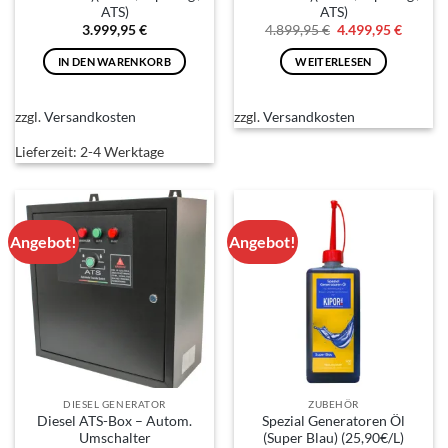
ATS)
ATS)
Ursprünglicher
Aktuell
3.999,95
€
4.899,95
€
4.499,95
€
Preis
Preis
war:
ist:
IN DEN WARENKORB
WEITERLESEN
4.899,95 €
4.499,9
zzgl.
Versandkosten
zzgl.
Versandkosten
Lieferzeit:
2-4 Werktage
Angebot!
Angebot!
DIESEL GENERATOR
ZUBEHÖR
Diesel ATS-Box – Autom.
Spezial Generatoren Öl
Umschalter
(Super Blau) (25,90€/L)