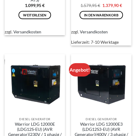
Ursprünglicher
Aktuell
1.099,95
€
1.579,95
€
1.379,90
€
Preis
Preis
war:
ist:
WEITERLESEN
IN DEN WARENKORB
1.579,95 €
1.379,9
zzgl.
Versandkosten
zzgl.
Versandkosten
Lieferzeit:
7-10 Werktage
Angebot!
DIESEL GENERATOR
DIESEL GENERATOR
Warrior LDG 12000E
Warrior LDG 12000E3
(LDG12S-EU) (AVR
(LDG12S3-EU) (AVR
Generator)(230V / 1 phasig /
Generator)(400V / 3 phasig /