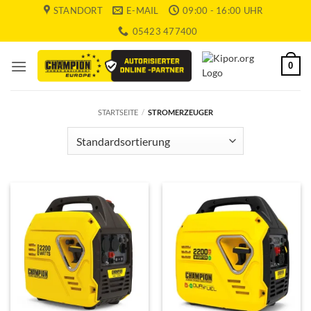
Zum
STANDORT
E-MAIL
09:00 - 16:00 UHR
Inhalt
05423 477400
springen
0
STARTSEITE
/
STROMERZEUGER