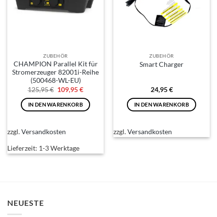
ZUBEHÖR
ZUBEHÖR
CHAMPION Parallel Kit für
Smart Charger
Stromerzeuger 82001i-Reihe
(500468-WL-EU)
Ursprünglicher
Aktueller
125,95
€
109,95
€
24,95
€
Preis
Preis
war:
ist:
IN DEN WARENKORB
IN DEN WARENKORB
125,95 €
109,95 €.
zzgl.
Versandkosten
zzgl.
Versandkosten
Lieferzeit:
1-3 Werktage
NEUESTE