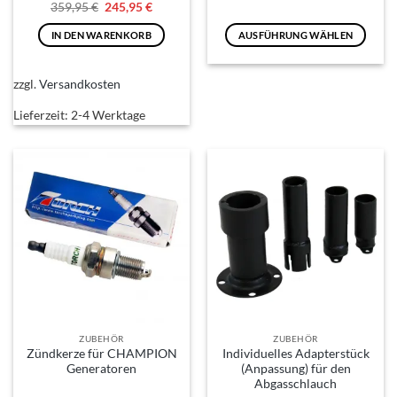
Ursprünglicher
Aktueller
359,95
€
245,95
€
Preis
Preis
war:
ist:
IN DEN WARENKORB
AUSFÜHRUNG WÄHLEN
359,95 €
245,95 €.
Dieses
Produkt
zzgl.
Versandkosten
weist
mehrere
Lieferzeit:
2-4 Werktage
Varianten
auf.
Die
Optionen
können
auf
der
Produktseite
gewählt
werden
ZUBEHÖR
ZUBEHÖR
Zündkerze für CHAMPION
Individuelles Adapterstück
Generatoren
(Anpassung) für den
Abgasschlauch