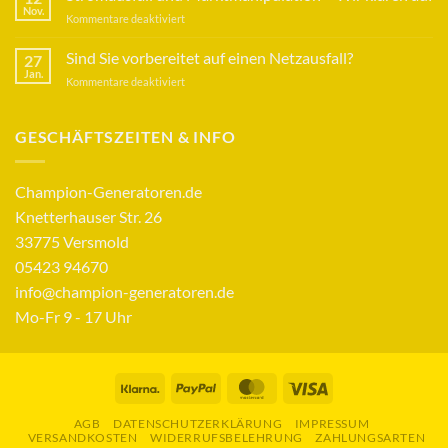
im
Nov.
für
Kommentare deaktiviert
Dauerbetrieb
Stromausfall
und
Sind Sie vorbereitet auf einen Netzausfall?
27
Marktmanipulation
Jan.
für
Kommentare deaktiviert
–
Sind
Wir
Sie
klären
vorbereitet
GESCHÄFTSZEITEN & INFO
auf
auf
einen
Netzausfall?
Champion-Generatoren.de
Knetterhauser Str. 26
33775 Versmold
05423 94670
info@champion-generatoren.de
Mo-Fr 9 - 17 Uhr
Klarna
PayPal
MasterCard
Visa
AGB
DATENSCHUTZERKLÄRUNG
IMPRESSUM
VERSANDKOSTEN
WIDERRUFSBELEHRUNG
ZAHLUNGSARTEN