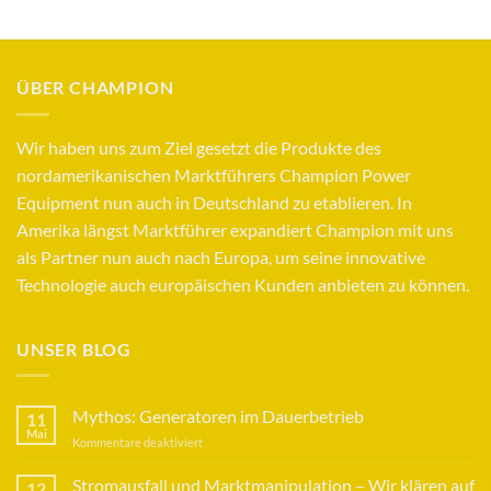
war:
ist:
69,95 €
60,90 €.
ÜBER CHAMPION
Wir haben uns zum Ziel gesetzt die Produkte des
nordamerikanischen Marktführers Champion Power
Equipment nun auch in Deutschland zu etablieren. In
Amerika längst Marktführer expandiert Champion mit uns
als Partner nun auch nach Europa, um seine innovative
Technologie auch europäischen Kunden anbieten zu können.
UNSER BLOG
Mythos: Generatoren im Dauerbetrieb
11
Mai
für
Kommentare deaktiviert
Mythos:
Generatoren
Stromausfall und Marktmanipulation – Wir klären auf
12