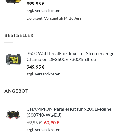
999,95
€
zzgl.
Versandkosten
Lieferzeit:
Versand ab Mitte Juni
BESTSELLER
3500 Watt DualFuel Inverter Stromerzeuger
Champion DF3500E 73001i-df-eu
949,95
€
zzgl.
Versandkosten
ANGEBOT
CHAMPION Parallel Kit für 92001i-Reihe
(500740-WL-EU)
Ursprünglicher
Aktueller
69,95
€
60,90
€
Preis
Preis
zzgl.
Versandkosten