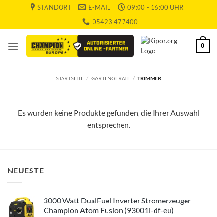
Zum
STANDORT
E-MAIL
09:00 - 16:00 UHR
Inhalt
05423 477400
springen
0
STARTSEITE
/
GARTENGERÄTE
/
TRIMMER
Es wurden keine Produkte gefunden, die Ihrer Auswahl
entsprechen.
NEUESTE
3000 Watt DualFuel Inverter Stromerzeuger
Champion Atom Fusion (93001i-df-eu)