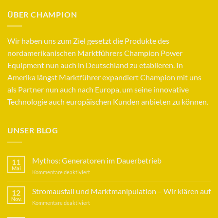
ÜBER CHAMPION
Wir haben uns zum Ziel gesetzt die Produkte des
nordamerikanischen Marktführers Champion Power
Equipment nun auch in Deutschland zu etablieren. In
Amerika längst Marktführer expandiert Champion mit uns
als Partner nun auch nach Europa, um seine innovative
Technologie auch europäischen Kunden anbieten zu können.
UNSER BLOG
Mythos: Generatoren im Dauerbetrieb
11
Mai
für
Kommentare deaktiviert
Mythos:
Generatoren
Stromausfall und Marktmanipulation – Wir klären auf
12
im
Nov.
für
Kommentare deaktiviert
Dauerbetrieb
Stromausfall