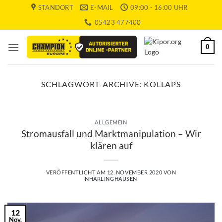
Zum
STANDORT
E-MAIL
09:00 - 16:00 UHR
Inhalt
05423 477400
springen
0
SCHLAGWORT-ARCHIVE:
KOLLAPS
ALLGEMEIN
Stromausfall und Marktmanipulation – Wir
klären auf
VERÖFFENTLICHT AM
12. NOVEMBER 2020
VON
NHARLINGHAUSEN
12
Nov.