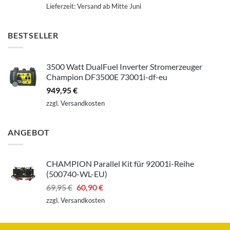
Lieferzeit:
Versand ab Mitte Juni
BESTSELLER
3500 Watt DualFuel Inverter Stromerzeuger
Champion DF3500E 73001i-df-eu
949,95
€
zzgl.
Versandkosten
ANGEBOT
CHAMPION Parallel Kit für 92001i-Reihe
(500740-WL-EU)
Ursprünglicher
Aktueller
69,95
€
60,90
€
Preis
Preis
zzgl.
Versandkosten
war:
ist:
69,95 €
60,90 €.