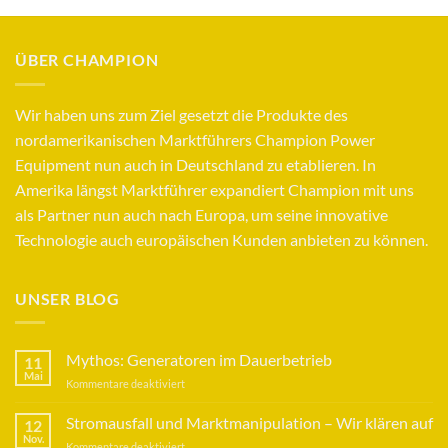
69,95 €
60,90 €.
ÜBER CHAMPION
Wir haben uns zum Ziel gesetzt die Produkte des
nordamerikanischen Marktführers Champion Power
Equipment nun auch in Deutschland zu etablieren. In
Amerika längst Marktführer expandiert Champion mit uns
als Partner nun auch nach Europa, um seine innovative
Technologie auch europäischen Kunden anbieten zu können.
UNSER BLOG
Mythos: Generatoren im Dauerbetrieb
11
Mai
für
Kommentare deaktiviert
Mythos:
Generatoren
Stromausfall und Marktmanipulation – Wir klären auf
12
im
Nov.
für
Kommentare deaktiviert