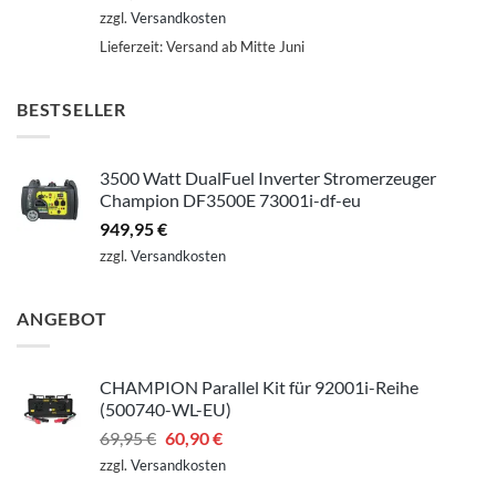
zzgl.
Versandkosten
Lieferzeit:
Versand ab Mitte Juni
BESTSELLER
3500 Watt DualFuel Inverter Stromerzeuger
Champion DF3500E 73001i-df-eu
949,95
€
zzgl.
Versandkosten
ANGEBOT
CHAMPION Parallel Kit für 92001i-Reihe
(500740-WL-EU)
Ursprünglicher
Aktueller
69,95
€
60,90
€
Preis
Preis
zzgl.
Versandkosten
war:
ist: