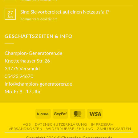
Dauerbetrieb
Stromausfall
und
Sind Sie vorbereitet auf einen Netzausfall?
27
Marktmanipulation
Jan.
für
Kommentare deaktiviert
–
Sind
Wir
Sie
klären
vorbereitet
GESCHÄFTSZEITEN & INFO
auf
auf
einen
Netzausfall?
Champion-Generatoren.de
Knetterhauser Str. 26
33775 Versmold
05423 94670
info@champion-generatoren.de
Mo-Fr 9 - 17 Uhr
Klarna
PayPal
MasterCard
Visa
AGB
DATENSCHUTZERKLÄRUNG
IMPRESSUM
VERSANDKOSTEN
WIDERRUFSBELEHRUNG
ZAHLUNGSARTEN
Copyright 2026 ©
Champion-Generatoren.de