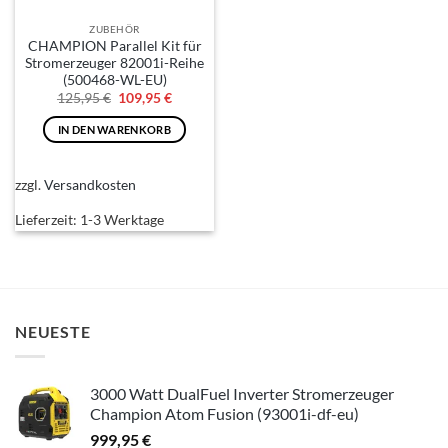
ZUBEHÖR
CHAMPION Parallel Kit für
Stromerzeuger 82001i-Reihe
(500468-WL-EU)
Ursprünglicher
Aktueller
125,95
€
109,95
€
Preis
Preis
war:
ist:
IN DEN WARENKORB
125,95 €
109,95 €.
zzgl.
Versandkosten
Lieferzeit:
1-3 Werktage
NEUESTE
3000 Watt DualFuel Inverter Stromerzeuger
Champion Atom Fusion (93001i-df-eu)
999,95
€