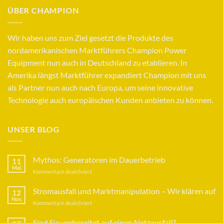
ÜBER CHAMPION
Wir haben uns zum Ziel gesetzt die Produkte des
nordamerikanischen Marktführers Champion Power
Equipment nun auch in Deutschland zu etablieren. In
Amerika längst Marktführer expandiert Champion mit uns
als Partner nun auch nach Europa, um seine innovative
Technologie auch europäischen Kunden anbieten zu können.
UNSER BLOG
Mythos: Generatoren im Dauerbetrieb
11
Mai
für
Kommentare deaktiviert
Mythos:
Generatoren
Stromausfall und Marktmanipulation – Wir klären auf
12
im
Nov.
für
Kommentare deaktiviert
Dauerbetrieb
Stromausfall
und
Sind Sie vorbereitet auf einen Netzausfall?