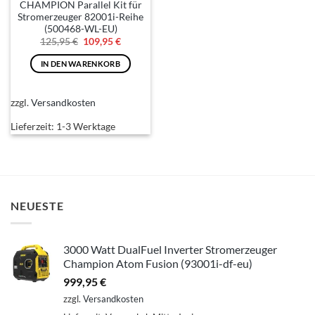
CHAMPION Parallel Kit für
Stromerzeuger 82001i-Reihe
(500468-WL-EU)
Ursprünglicher
Aktueller
125,95
€
109,95
€
Preis
Preis
war:
ist:
IN DEN WARENKORB
125,95 €
109,95 €.
zzgl.
Versandkosten
Lieferzeit:
1-3 Werktage
NEUESTE
3000 Watt DualFuel Inverter Stromerzeuger
Champion Atom Fusion (93001i-df-eu)
999,95
€
zzgl.
Versandkosten