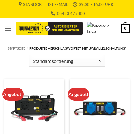
Zum
STANDORT
E-MAIL
09:00 - 16:00 UHR
Inhalt
05423 477400
springen
0
STARTSEITE
/
PRODUKTE VERSCHLAGWORTET MIT „PARALLELSCHALTUNG“
Angebot!
Angebot!