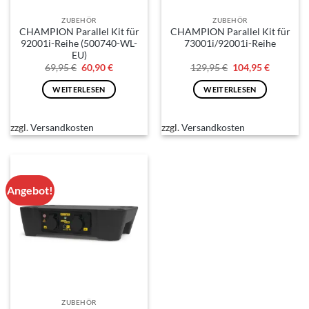
ZUBEHÖR
ZUBEHÖR
CHAMPION Parallel Kit für
CHAMPION Parallel Kit für
92001i-Reihe (500740-WL-
73001i/92001i-Reihe
EU)
Ursprünglicher
Aktueller
Ursprünglicher
Aktuelle
69,95
€
60,90
€
129,95
€
104,95
€
Preis
Preis
Preis
Preis
war:
ist:
war:
ist:
WEITERLESEN
WEITERLESEN
69,95 €
60,90 €.
129,95 €
104,95 €.
zzgl.
Versandkosten
zzgl.
Versandkosten
Angebot!
ZUBEHÖR