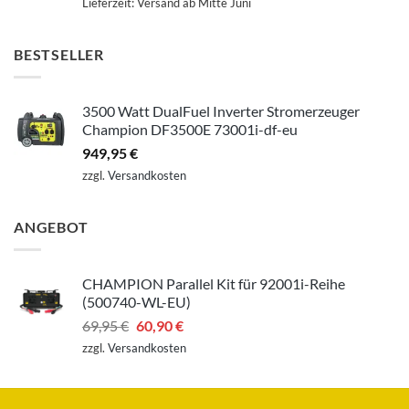
Lieferzeit:
Versand ab Mitte Juni
BESTSELLER
3500 Watt DualFuel Inverter Stromerzeuger
Champion DF3500E 73001i-df-eu
949,95
€
zzgl.
Versandkosten
ANGEBOT
CHAMPION Parallel Kit für 92001i-Reihe
(500740-WL-EU)
Ursprünglicher
Aktueller
69,95
€
60,90
€
Preis
Preis
zzgl.
Versandkosten
war:
ist:
69,95 €
60,90 €.