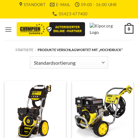
Zum
STANDORT
E-MAIL
09:00 - 16:00 UHR
Inhalt
05423 477400
springen
0
STARTSEITE
/
PRODUKTE VERSCHLAGWORTET MIT „HOCHDRUCK“