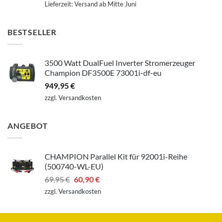
Lieferzeit:
Versand ab Mitte Juni
BESTSELLER
3500 Watt DualFuel Inverter Stromerzeuger
Champion DF3500E 73001i-df-eu
949,95
€
zzgl.
Versandkosten
ANGEBOT
CHAMPION Parallel Kit für 92001i-Reihe
(500740-WL-EU)
Ursprünglicher
Aktueller
69,95
€
60,90
€
Preis
Preis
zzgl.
Versandkosten
war:
ist:
69,95 €
60,90 €.