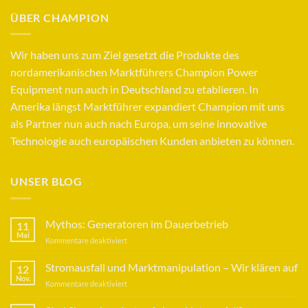
ÜBER CHAMPION
Wir haben uns zum Ziel gesetzt die Produkte des
nordamerikanischen Marktführers Champion Power
Equipment nun auch in Deutschland zu etablieren. In
Amerika längst Marktführer expandiert Champion mit uns
als Partner nun auch nach Europa, um seine innovative
Technologie auch europäischen Kunden anbieten zu können.
UNSER BLOG
Mythos: Generatoren im Dauerbetrieb
11
Mai
für
Kommentare deaktiviert
Mythos:
Generatoren
Stromausfall und Marktmanipulation – Wir klären auf
12
im
Nov.
für
Kommentare deaktiviert
Dauerbetrieb
Stromausfall
und