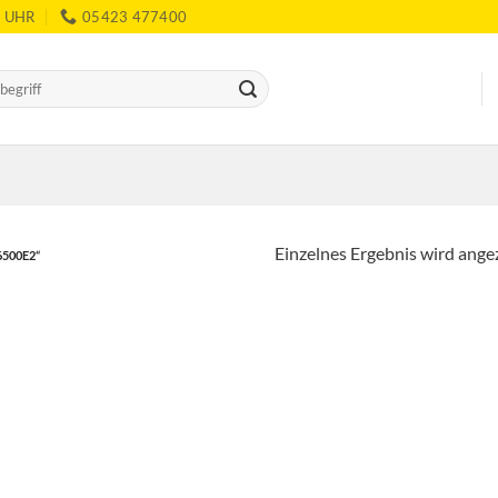
0 UHR
05423 477400
Einzelnes Ergebnis wird ange
500E2“