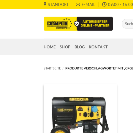
Zum
STANDORT
E-MAIL
09:00 - 16:0
Inhalt
springen
Suche
nach:
HOME
SHOP
BLOG
KONTAKT
STARTSEITE
/
PRODUKTE VERSCHLAGWORTET MIT „CPG6