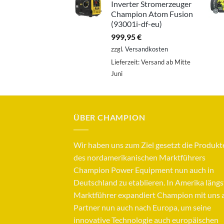
Inverter Stromerzeuger
Champion Atom Fusion
(93001i-df-eu)
999,95
€
zzgl.
Versandkosten
Lieferzeit:
Versand ab Mitte
Juni
ÜBER CHAMPION
Wir haben uns zum Ziel gesetzt die Produkt
des nordamerikanischen Marktführers
Champion Power Equipment nun auch in
Deutschland zu etablieren. In Amerika längs
Marktführer expandiert Champion mit uns a
Partner nun auch nach Europa, um seine
innovative Technologie auch europäischen