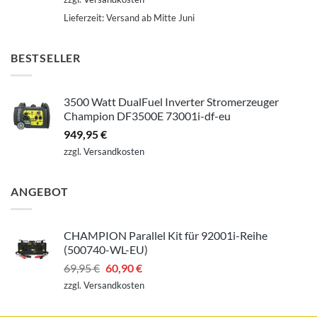
Lieferzeit:
Versand ab Mitte Juni
BESTSELLER
3500 Watt DualFuel Inverter Stromerzeuger
Champion DF3500E 73001i-df-eu
949,95
€
zzgl.
Versandkosten
ANGEBOT
CHAMPION Parallel Kit für 92001i-Reihe
(500740-WL-EU)
Ursprünglicher
Aktueller
69,95
€
60,90
€
Preis
Preis
zzgl.
Versandkosten
war:
ist:
69,95 €
60,90 €.