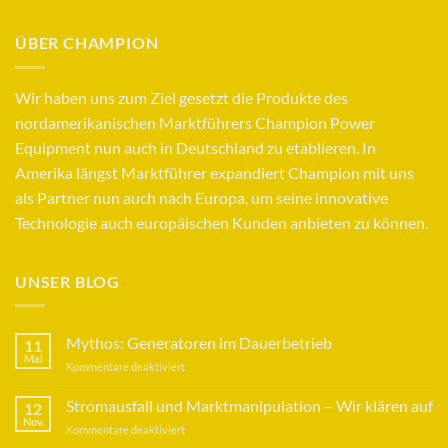
ÜBER CHAMPION
Wir haben uns zum Ziel gesetzt die Produkte des
nordamerikanischen Marktführers Champion Power
Equipment nun auch in Deutschland zu etablieren. In
Amerika längst Marktführer expandiert Champion mit uns
als Partner nun auch nach Europa, um seine innovative
Technologie auch europäischen Kunden anbieten zu können.
UNSER BLOG
Mythos: Generatoren im Dauerbetrieb
11
Mai
für
Kommentare deaktiviert
Mythos:
Generatoren
Stromausfall und Marktmanipulation – Wir klären auf
12
im
Nov.
für
Kommentare deaktiviert
Dauerbetrieb
Stromausfall