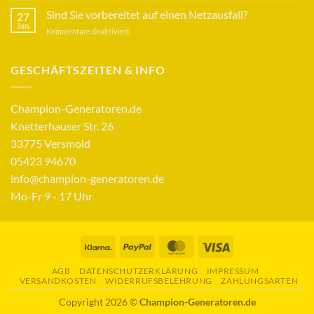
und
Sind Sie vorbereitet auf einen Netzausfall?
27
Marktmanipulation
Jan.
für
Kommentare deaktiviert
–
Sind
Wir
Sie
klären
vorbereitet
GESCHÄFTSZEITEN & INFO
auf
auf
einen
Netzausfall?
Champion-Generatoren.de
Knetterhauser Str. 26
33775 Versmold
05423 94670
info@champion-generatoren.de
Mo-Fr 9 - 17 Uhr
Klarna
PayPal
MasterCard
Visa
AGB
DATENSCHUTZERKLÄRUNG
IMPRESSUM
VERSANDKOSTEN
WIDERRUFSBELEHRUNG
ZAHLUNGSARTEN
Copyright 2026 ©
Champion-Generatoren.de