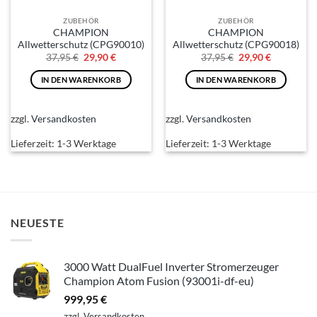
ZUBEHÖR
ZUBEHÖR
CHAMPION
CHAMPION
Allwetterschutz (CPG90010)
Allwetterschutz (CPG90018)
Ursprünglicher
Aktueller
Ursprünglicher
Aktueller
37,95
€
29,90
€
37,95
€
29,90
€
Preis
Preis
Preis
Preis
war:
ist:
war:
ist:
IN DEN WARENKORB
IN DEN WARENKORB
37,95 €
29,90 €.
37,95 €
29,90 €.
zzgl.
Versandkosten
zzgl.
Versandkosten
Lieferzeit:
1-3 Werktage
Lieferzeit:
1-3 Werktage
NEUESTE
3000 Watt DualFuel Inverter Stromerzeuger
Champion Atom Fusion (93001i-df-eu)
999,95
€
zzgl.
Versandkosten