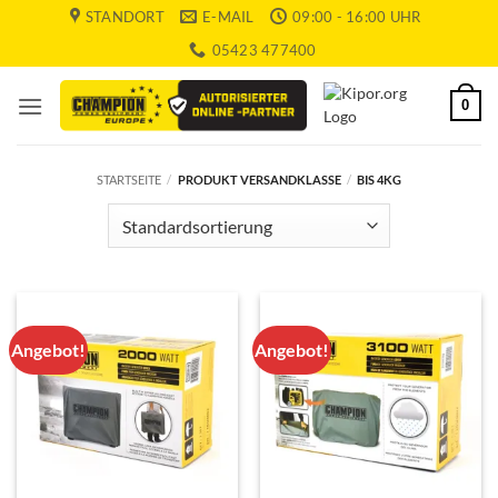
Zum
STANDORT
E-MAIL
09:00 - 16:00 UHR
Inhalt
05423 477400
springen
0
STARTSEITE
/
PRODUKT VERSANDKLASSE
/
BIS 4KG
Angebot!
Angebot!